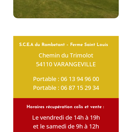
S.C.E.A du Rambetant – Ferme Saint Louis
Chemin du Trimolot
54110 VARANGEVILLE
Portable :
06 13 94 96 00
Portable :
06 87 15 29 34
Horaires récupération colis et vente :
Le vendredi de 14h à 19h
et le samedi de 9h à 12h