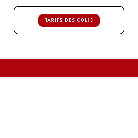
TARIFS DES COLIS
Ferme Saint Louis
G.A.E.C des Neiges SCEA du
Rambetant
Chemin du Trimolot, 54110,
VARANGEVILLE
Portable :
06 13 94 96 00